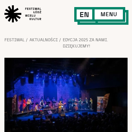
EN
MENU
FESTIWAL
AKTUALNOŚCI
EDYCJA 2025 ZA NAMI.
DZIĘKUJEMY!