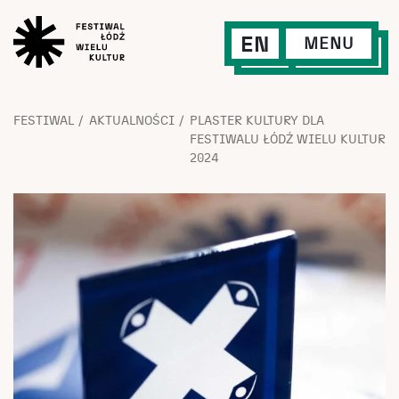
EN
MENU
FESTIWAL
AKTUALNOŚCI
PLASTER KULTURY DLA
FESTIWALU ŁÓDŹ WIELU KULTUR
2024